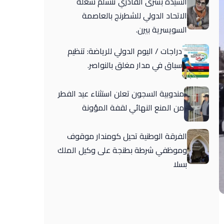
السيدة بشرى القادري تتسلم شغلة
الاتحاد الدولي للشطرنج بالعاصمة
السويسرية بيرن.
دراجات / اليوم الدولي للرياضة: تنظيم
سباق في مدار مغلق بالنواصر.
مندوبية السجون تعلن استثناء عيد الفطر
من المنع النهائي لقفة المؤونة
الفرقة الوطنية تحيل كومندار موقوف
وموظفي شرطة بطنجة على وكيل الملك
بسلا