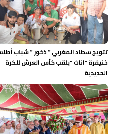
تتويج سطاد المغربي ” ذكور ” شباب أطل
خنيفرة “اناث “بلقب كأس العرش للكرة
الحديدية