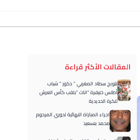
المقالات الأكثر قراءة
تتويج سطاد المغربي ” ذكور ” شباب
أطلس خنيفرة “اناث “بلقب كأس العرش
للكرة الحديدية
اجراء المباراة النهائية لدوري المرحوم
محمد بنسعيد