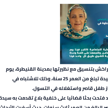
اكش بتنسيق مع نظيرتها بمدينة القنيطرة، يوم
أمس الأحد 7 يوليوز الجاري، من توقيف سيدة تبلغ من العمر 25 سنة، وذلك للاشتباه في
 طفل قاصر واستغلاله في التسول.
 فتحت بحثا قضائيا على خلفية بلاغ تقدمت به سيدة
صر البالغ من العمر ثلاث سنوات، حيث أسفرت الأبحاث