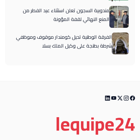
مندوبية السجون تعلن استثناء عيد الفطر من
المنع النهائي لقفة المؤونة
الفرقة الوطنية تحيل كومندار موقوف وموظفي
شرطة بطنجة على وكيل الملك بسلا
le
quipe
24