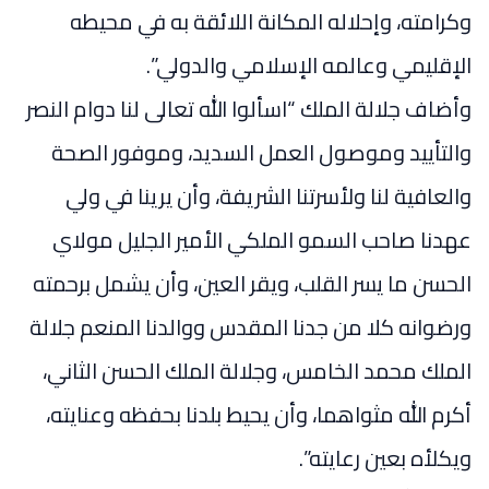
وكرامته، وإحلاله المكانة اللائقة به في محيطه
الإقليمي وعالمه الإسلامي والدولي”.
وأضاف جلالة الملك “اسألوا الله تعالى لنا دوام النصر
والتأييد وموصول العمل السديد، وموفور الصحة
والعافية لنا ولأسرتنا الشريفة، وأن يرينا في ولي
عهدنا صاحب السمو الملكي الأمير الجليل مولاي
الحسن ما يسر القلب، ويقر العين، وأن يشمل برحمته
ورضوانه كلا من جدنا المقدس ووالدنا المنعم جلالة
الملك محمد الخامس، وجلالة الملك الحسن الثاني،
أكرم الله مثواهما، وأن يحيط بلدنا بحفظه وعنايته،
ويكلأه بعين رعايته”.