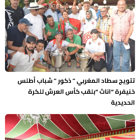
تتويج سطاد المغربي ” ذكور ” شباب أطلس
خنيفرة “اناث “بلقب كأس العرش للكرة
الحديدية