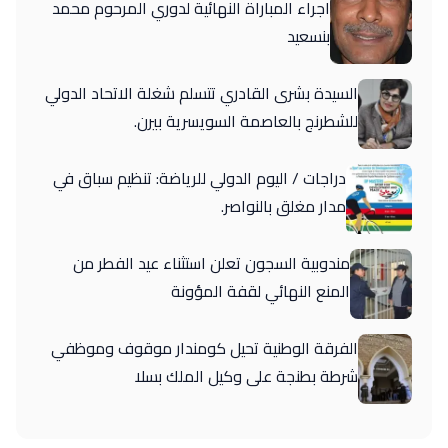
اجراء المباراة النهائية لدوري المرحوم محمد
بنسعيد
السيدة بشرى القادري تتسلم شغلة الاتحاد الدولي
للشطرنج بالعاصمة السويسرية بيرن.
دراجات / اليوم الدولي للرياضة: تنظيم سباق في
مدار مغلق بالنواصر.
مندوبية السجون تعلن استثناء عيد الفطر من
المنع النهائي لقفة المؤونة
الفرقة الوطنية تحيل كومندار موقوف وموظفي
شرطة بطنجة على وكيل الملك بسلا