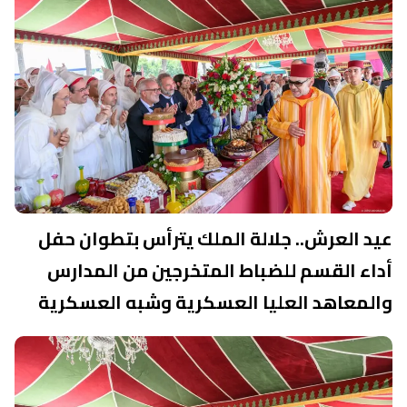
عيد العرش.. جلالة الملك يترأس بتطوان حفل
أداء القسم للضباط المتخرجين من المدارس
والمعاهد العليا العسكرية وشبه العسكرية