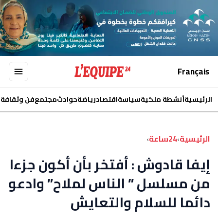
Français
الرئيسية
أنشطة ملكية
سياسة
اقتصاد
رياضة
حوادث
مجتمع
فن وثقافة
ا
الرئيسية
›
24ساعة
›
إيفا قادوش : أفتخر بأن أكون جزءا
من مسلسل ” الناس لملاح” وادعو
دائما للسلام والتعايش