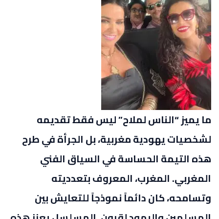
ما يميز “الناس لملاح” ليس فقط تقديمه
لشخصيات يهودية مغربية، بل الجرأة في طرح
هذه التيمة الحساسة في السياق الفني
المغربي. المغرب، المعروف بتعدديته
وتسامحه، كان دائماً نموذجاً للتعايش بين
المسلمين واليهود لقرون. المسلسل يعزز هذه