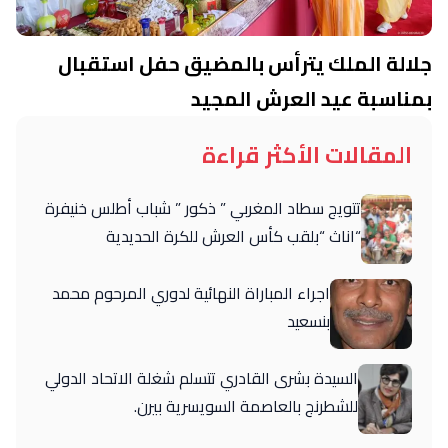
جلالة الملك يترأس بالمضيق حفل استقبال
بمناسبة عيد العرش المجيد
المقالات الأكثر قراءة
تتويج سطاد المغربي ” ذكور ” شباب أطلس خنيفرة
“اناث “بلقب كأس العرش للكرة الحديدية
اجراء المباراة النهائية لدوري المرحوم محمد
بنسعيد
السيدة بشرى القادري تتسلم شغلة الاتحاد الدولي
للشطرنج بالعاصمة السويسرية بيرن.