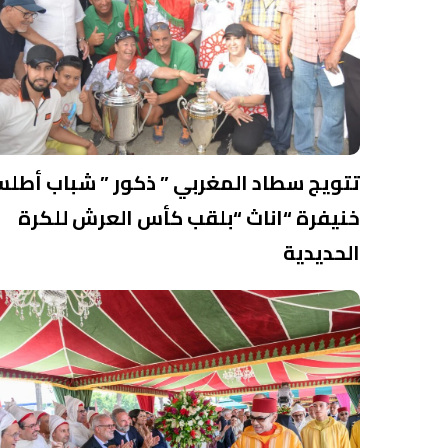
تتويج سطاد المغربي ” ذكور ” شباب أطل
خنيفرة “اناث “بلقب كأس العرش للكرة
الحديدية