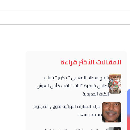
المقالات الأكثر قراءة
تتويج سطاد المغربي ” ذكور ” شباب
أطلس خنيفرة “اناث “بلقب كأس العرش
للكرة الحديدية
اجراء المباراة النهائية لدوري المرحوم
محمد بنسعيد