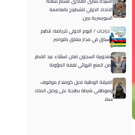
السيدة بشرى القادري تتسلم شغلة
الاتحاد الدولي للشطرنج بالعاصمة
السويسرية بيرن.
دراجات / اليوم الدولي للرياضة: تنظيم
سباق في مدار مغلق بالنواصر.
مندوبية السجون تعلن استثناء عيد الفطر
من المنع النهائي لقفة المؤونة
الفرقة الوطنية تحيل كومندار موقوف
وموظفي شرطة بطنجة على وكيل الملك
بسلا