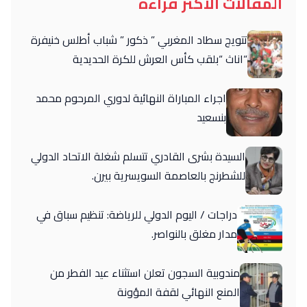
المقالات الأكثر قراءة
تتويج سطاد المغربي ” ذكور ” شباب أطلس خنيفرة
“اناث “بلقب كأس العرش للكرة الحديدية
اجراء المباراة النهائية لدوري المرحوم محمد
بنسعيد
السيدة بشرى القادري تتسلم شغلة الاتحاد الدولي
للشطرنج بالعاصمة السويسرية بيرن.
دراجات / اليوم الدولي للرياضة: تنظيم سباق في
مدار مغلق بالنواصر.
مندوبية السجون تعلن استثناء عيد الفطر من
المنع النهائي لقفة المؤونة