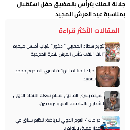
جلالة الملك يترأس بالمضيق حفل استقبال
بمناسبة عيد العرش المجيد
المقالات الأكثر قراءة
تتويج سطاد المغربي ” ذكور ” شباب أطلس خنيفرة
“اناث “بلقب كأس العرش للكرة الحديدية
اجراء المباراة النهائية لدوري المرحوم محمد
بنسعيد
السيدة بشرى القادري تتسلم شغلة الاتحاد الدولي
للشطرنج بالعاصمة السويسرية بيرن.
دراجات / اليوم الدولي للرياضة: تنظيم سباق في
مدار مغلق بالنواصر.