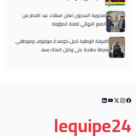
مندوبية السجون تعلن استثناء عيد الفطر من
المنع النهائي لقفة المؤونة
الفرقة الوطنية تحيل كومندار موقوف وموظفي
شرطة بطنجة على وكيل الملك بسلا
le
quipe
24