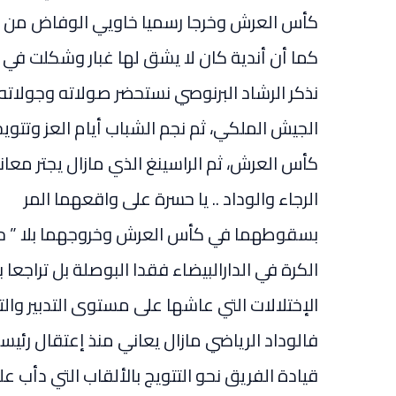
كأس العرش وخرجا رسميا خاويي الوفاض من ا
كما أن أندية كان لا يشق لها غبار وشكلت في
نذكر الرشاد البرنوصي نستحضر صولاته وجولاته
كأس العرش، ثم الراسينغ الذي مازال يجتر معان
الرجاء والوداد .. يا حسرة على واقعهما المر
بسقوطهما في كأس العرش وخروجهما بلا ” حم
الكرة في الدارالبيضاء فقدا البوصلة بل ترا
الإختلالات التي عاشها على مستوى التدبير والت
فالوداد الرياضي مازال يعاني منذ إعتقال رئ
قيادة الفريق نحو التتويج بالألقاب التي دأب عل