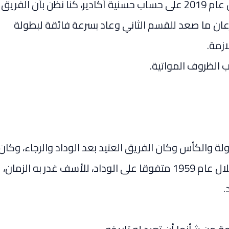
عندما توج الإتحاد البيضاوي بلقب كأس العرش عام 2019 على حساب حسنية أكادير، كنا نظن بأن الفريق
عان ما صعد للقسم الثاني وعاد بسرعة فائقة لبطولة
ازمة.
ب الظروف المواتية.
ة والكأس وكان الفريق العتيد بعد الوداد والرجاء، وكان
ثالث فريق يحرز على بطولة المغرب بعد الإستقلال عام 1959 متفوقا على الوداد، للأسف غدر به الزمان،
.