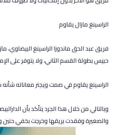
فريق هو الآخر بدون إمكانيات ولا ظروف ملائمة
الراسينغ مازال يقاوم
فريق عبد الحق ماندوزا الراسينغ البيضاوي، مازا
حبيس بطولة القسم الثاني، ولا يتوفر على الإم
الراسينغ يقاوم في صمت ويجتر معاناته شأنه شأن
وبالتالي من خلال هذا الجرد يتأكد بأن الدارالبي
والصغيرة وفقدت بريقها وخرجت بخفي حنين وس