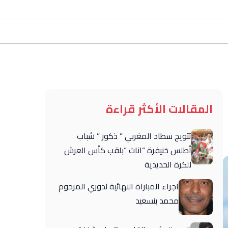
المقالات الأكثر قراءة
تتويج سطاد المغربي ” ذكور ” شباب
أطلس خنيفرة “اناث “بلقب كأس العرش
للكرة الحديدية
اجراء المباراة النهائية لدوري المرحوم
محمد بنسعيد