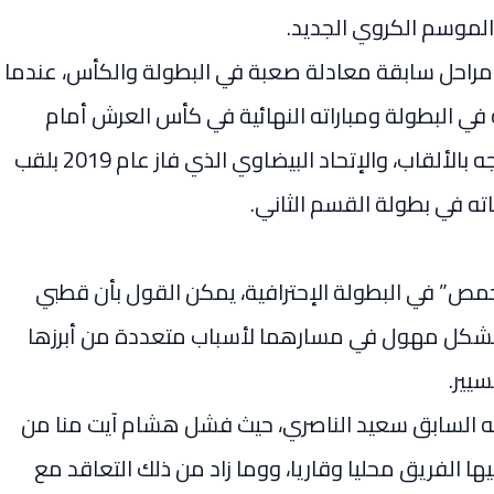
لموسم الكروي الجديد.
 مراحل سابقة معادلة صعبة في البطولة والكأس، عندما
 في البطولة ومباراته النهائية في كأس العرش أمام
الجيش الملكي، ثم نجم الشباب أيام العز وتتويجه بالألقاب، والإتحاد البيضاوي الذي فاز عام 2019 بلقب
اته في بطولة القسم الثاني.
ص” في البطولة الإحترافية، يمكن القول بأن قطبي
جعا بشكل مهول في مسارهما لأسباب متعددة من أبرزها
سيير.
يسه السابق سعيد الناصري، حيث فشل هشام آيت منا من
يها الفريق محليا وقاريا، ووما زاد من ذلك التعاقد مع