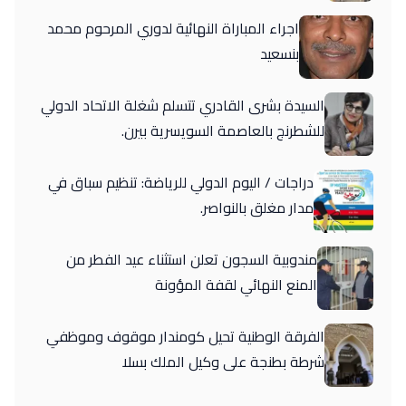
اجراء المباراة النهائية لدوري المرحوم محمد
بنسعيد
السيدة بشرى القادري تتسلم شغلة الاتحاد الدولي
للشطرنج بالعاصمة السويسرية بيرن.
دراجات / اليوم الدولي للرياضة: تنظيم سباق في
مدار مغلق بالنواصر.
مندوبية السجون تعلن استثناء عيد الفطر من
المنع النهائي لقفة المؤونة
الفرقة الوطنية تحيل كومندار موقوف وموظفي
شرطة بطنجة على وكيل الملك بسلا