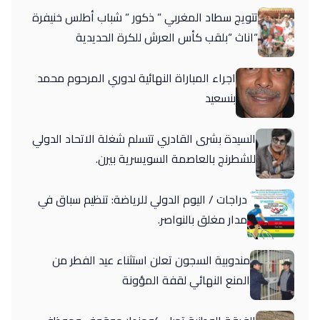
تتويج سطاد المغربي ” ذكور ” شباب أطلس خنيفرة
“اناث “بلقب كأس العرش للكرة الحديدية
اجراء المباراة النهائية لدوري المرحوم محمد
بنسعيد
السيدة بشرى القادري تتسلم شغلة الاتحاد الدولي
للشطرنج بالعاصمة السويسرية بيرن.
دراجات / اليوم الدولي للرياضة: تنظيم سباق في
مدار مغلق بالنواصر.
مندوبية السجون تعلن استثناء عيد الفطر من
المنع النهائي لقفة المؤونة