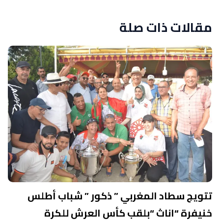
مقالات ذات صلة
تتويج سطاد المغربي ” ذكور ” شباب أطلس
خنيفرة “اناث “بلقب كأس العرش للكرة