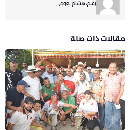
بقلم: هشام نعومي
مقالات ذات صلة