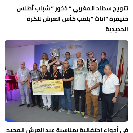
تتويج سطاد المغربي ” ذكور ” شباب أطلس
خنيفرة “اناث “بلقب كأس العرش للكرة
الحديدية
في أجواء احتفالية بمناسبة عيد العرش المجيد:​