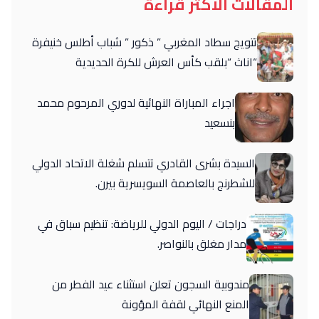
المقالات الأكثر قراءة
تتويج سطاد المغربي ” ذكور ” شباب أطلس خنيفرة
“اناث “بلقب كأس العرش للكرة الحديدية
اجراء المباراة النهائية لدوري المرحوم محمد
بنسعيد
السيدة بشرى القادري تتسلم شغلة الاتحاد الدولي
للشطرنج بالعاصمة السويسرية بيرن.
دراجات / اليوم الدولي للرياضة: تنظيم سباق في
مدار مغلق بالنواصر.
مندوبية السجون تعلن استثناء عيد الفطر من
المنع النهائي لقفة المؤونة