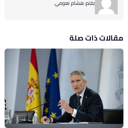
بقلم: هشام نعومي
مقالات ذات صلة