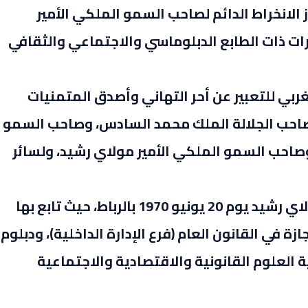
الانخراط الدائم لصاحب السمو الملكي الأمير
ت ذات الطابع الدبلوماسي والاجتماعي والثقافي
بي للتعبير عن أحر التهاني وأصدق المتمنيات
لصاحب الجلالة الملك محمد السادس، وصاحب السمو
وصاحب السمو الملكي الأمير مولاي رشيد، ولسائر
وقد ازداد صاحب السمو الملكي الأمير مولاي رشيد يوم 20 يونيو 1970 بالرباط، حيث تابع بها
صوله في ماي 1993 على الإجازة في القانون العام (فرع الإدارة الداخلية)، ودبلوم
 العلوم القانونية والاقتصادية والاجتماعية