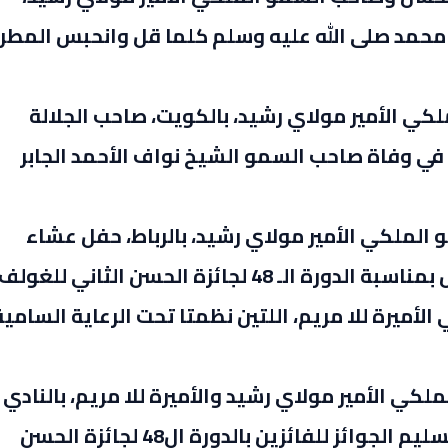
محمد صلى الله عليه وسلم كلما قل وانحبس المطر
ب السمو الملكي الأمير مولاي رشيد، بالكويت، صاحب الجلالة
ي وفاة صاحب السمو الشيخ نواف الأحمد الجابر
ترأس صاحب السمو الملكي الأمير مولاي رشيد، بالرباط، حفل عشاء
أقامه صاحب الجلالة الملك محمد السادس بمناسبة الدورة الـ 48 لجائزة الحسن الثاني للغولف
الملكي الأميرة للا مريم، اللتين نظمتا تحت الرعاية السامي
لكي الأمير مولاي رشيد والأميرة للا مريم، بالنادي
الملكي للغولف دار السلام بالرباط، حفل تسليم الجوائز للفائزين بالدورة ال48 لجائزة الحسن