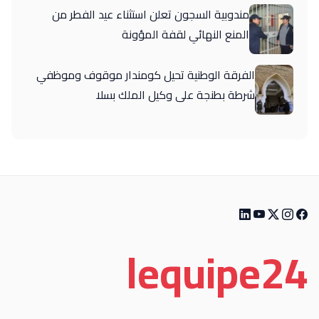
مندوبية السجون تعلن استثناء عيد الفطر من
المنع النهائي لقفة المؤونة
الفرقة الوطنية تحيل كومندار موقوف وموظفي
شرطة بطنجة على وكيل الملك بسلا
le
quipe
24