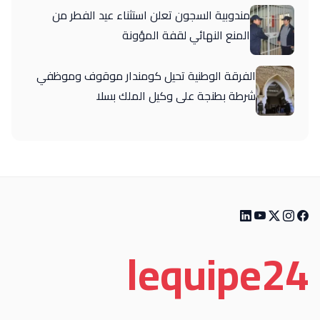
مندوبية السجون تعلن استثناء عيد الفطر من
المنع النهائي لقفة المؤونة
الفرقة الوطنية تحيل كومندار موقوف وموظفي
شرطة بطنجة على وكيل الملك بسلا
le
quipe
24