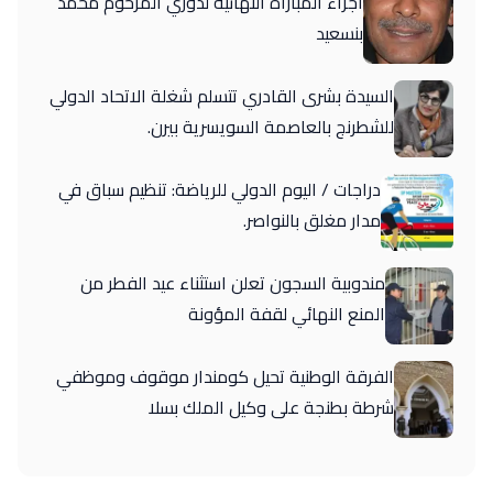
اجراء المباراة النهائية لدوري المرحوم محمد
بنسعيد
السيدة بشرى القادري تتسلم شغلة الاتحاد الدولي
للشطرنج بالعاصمة السويسرية بيرن.
دراجات / اليوم الدولي للرياضة: تنظيم سباق في
مدار مغلق بالنواصر.
مندوبية السجون تعلن استثناء عيد الفطر من
المنع النهائي لقفة المؤونة
الفرقة الوطنية تحيل كومندار موقوف وموظفي
شرطة بطنجة على وكيل الملك بسلا