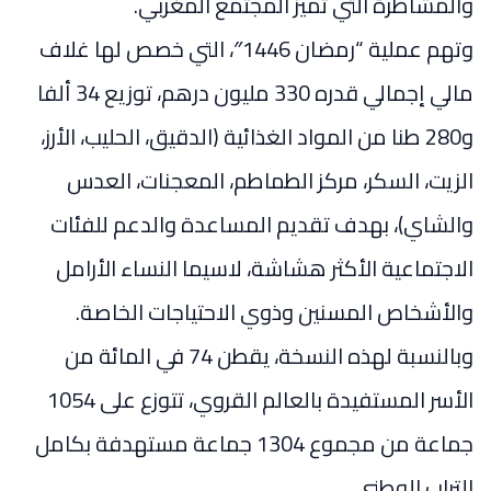
والمشاطرة التي تميز المجتمع المغربي.
وتهم عملية “رمضان 1446″، التي خصص لها غلاف
مالي إجمالي قدره 330 مليون درهم، توزيع 34 ألفا
و280 طنا من المواد الغذائية (الدقيق، الحليب، الأرز،
الزيت، السكر، مركز الطماطم، المعجنات، العدس
والشاي)، بهدف تقديم المساعدة والدعم للفئات
الاجتماعية الأكثر هشاشة، لاسيما النساء الأرامل
والأشخاص المسنين وذوي الاحتياجات الخاصة.
وبالنسبة لهذه النسخة، يقطن 74 في المائة من
الأسر المستفيدة بالعالم القروي، تتوزع على 1054
جماعة من مجموع 1304 جماعة مستهدفة بكامل
التراب الوطني.