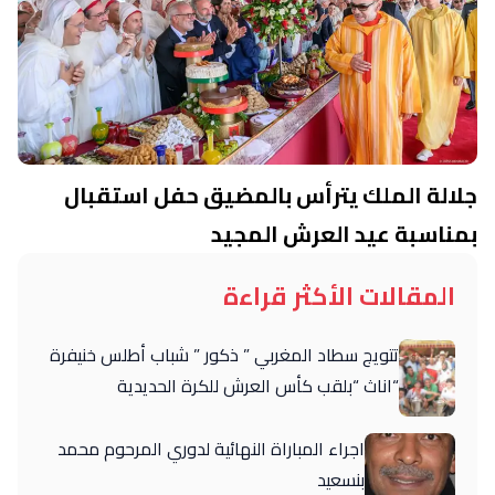
جلالة الملك يترأس بالمضيق حفل استقبال
بمناسبة عيد العرش المجيد
المقالات الأكثر قراءة
تتويج سطاد المغربي ” ذكور ” شباب أطلس خنيفرة
“اناث “بلقب كأس العرش للكرة الحديدية
اجراء المباراة النهائية لدوري المرحوم محمد
بنسعيد