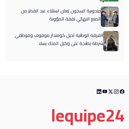
مندوبية السجون تعلن استثناء عيد الفطر من
المنع النهائي لقفة المؤونة
الفرقة الوطنية تحيل كومندار موقوف وموظفي
شرطة بطنجة على وكيل الملك بسلا
le
quipe
24