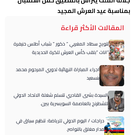
جلالة الملك يترأس بالمضيق حفل استقبال
بمناسبة عيد العرش المجيد
المقالات الأكثر قراءة
تتويج سطاد المغربي ” ذكور ” شباب أطلس خنيفرة
“اناث “بلقب كأس العرش للكرة الحديدية
اجراء المباراة النهائية لدوري المرحوم محمد
بنسعيد
السيدة بشرى القادري تتسلم شغلة الاتحاد الدولي
للشطرنج بالعاصمة السويسرية بيرن.
دراجات / اليوم الدولي للرياضة: تنظيم سباق في
مدار مغلق بالنواصر.