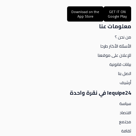
Download on the
GET IT ON
App Store
Google Play
معلومات عنا
من نحن ؟
الأسئلة الأكثر طرحا
للإعلان على موقعنا
بيانات قانونية
اتصل بنا
أرشيف
lequipe24 في نقرة واحدة
سياسة
اقتصاد
مجتمع
ثقافة