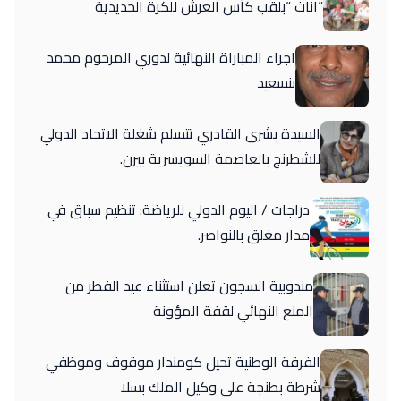
“اناث “بلقب كأس العرش للكرة الحديدية
اجراء المباراة النهائية لدوري المرحوم محمد
بنسعيد
السيدة بشرى القادري تتسلم شغلة الاتحاد الدولي
للشطرنج بالعاصمة السويسرية بيرن.
دراجات / اليوم الدولي للرياضة: تنظيم سباق في
مدار مغلق بالنواصر.
مندوبية السجون تعلن استثناء عيد الفطر من
المنع النهائي لقفة المؤونة
الفرقة الوطنية تحيل كومندار موقوف وموظفي
شرطة بطنجة على وكيل الملك بسلا