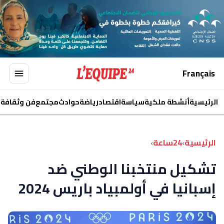
Français
الرئيسية
أنشطة ملكية
سياسة
اقتصاد
رياضة
حوادث
مجتمع
فن وثقافة
ا
الرئيسية
›
24ساعة
›
تشكيل منتخبنا الوطني ضد
إسبانيا في أولمبياد باريس 2024