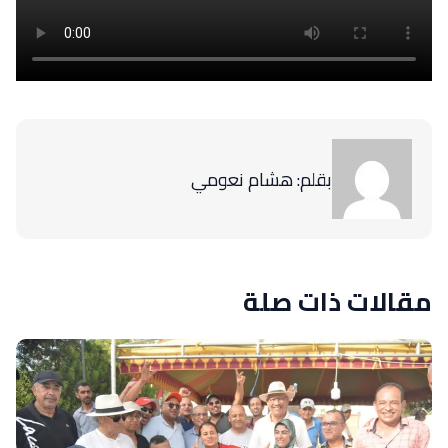
بقلم: هشام نعومي
مقالات ذات صلة