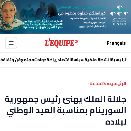
Français
الرئيسية
أنشطة ملكية
سياسة
اقتصاد
رياضة
حوادث
مجتمع
فن وثقافة
ا
الرئيسية
›
24ساعة
›
جلالة الملك يهنئ رئيس جمهورية
السورينام بمناسبة العيد الوطني
لبلاده