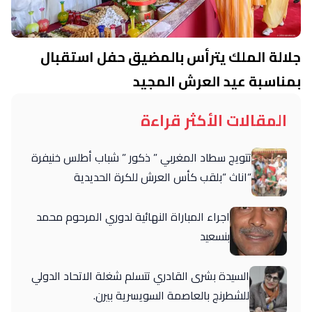
جلالة الملك يترأس بالمضيق حفل استقبال
بمناسبة عيد العرش المجيد
المقالات الأكثر قراءة
تتويج سطاد المغربي ” ذكور ” شباب أطلس خنيفرة
“اناث “بلقب كأس العرش للكرة الحديدية
اجراء المباراة النهائية لدوري المرحوم محمد
بنسعيد
السيدة بشرى القادري تتسلم شغلة الاتحاد الدولي
للشطرنج بالعاصمة السويسرية بيرن.