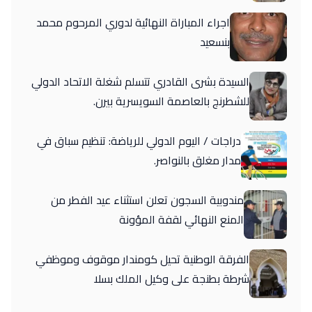
اجراء المباراة النهائية لدوري المرحوم محمد
بنسعيد
السيدة بشرى القادري تتسلم شغلة الاتحاد الدولي
للشطرنج بالعاصمة السويسرية بيرن.
دراجات / اليوم الدولي للرياضة: تنظيم سباق في
مدار مغلق بالنواصر.
مندوبية السجون تعلن استثناء عيد الفطر من
المنع النهائي لقفة المؤونة
الفرقة الوطنية تحيل كومندار موقوف وموظفي
شرطة بطنجة على وكيل الملك بسلا