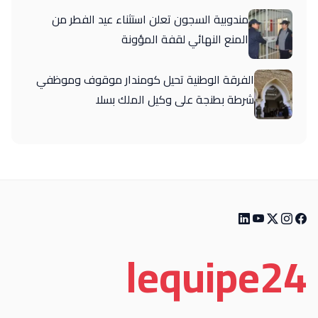
مندوبية السجون تعلن استثناء عيد الفطر من
المنع النهائي لقفة المؤونة
الفرقة الوطنية تحيل كومندار موقوف وموظفي
شرطة بطنجة على وكيل الملك بسلا
le
quipe
24