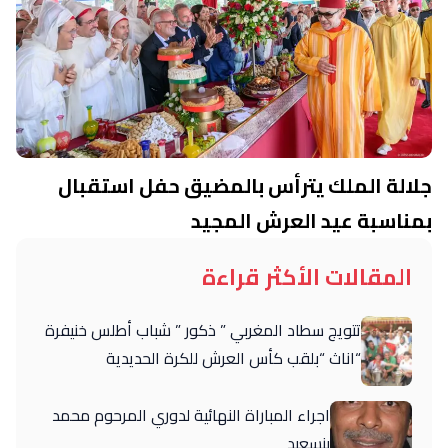
جلالة الملك يترأس بالمضيق حفل استقبال
بمناسبة عيد العرش المجيد
المقالات الأكثر قراءة
تتويج سطاد المغربي ” ذكور ” شباب أطلس خنيفرة
“اناث “بلقب كأس العرش للكرة الحديدية
اجراء المباراة النهائية لدوري المرحوم محمد
بنسعيد