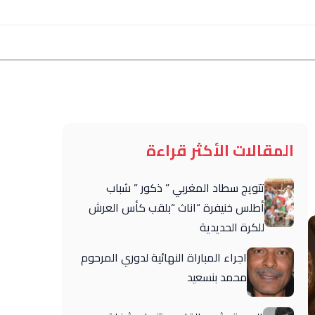
المقالات الأكثر قراءة
تتويج سطاد المغربي ” ذكور ” شباب
أطلس خنيفرة “اناث “بلقب كأس العرش
للكرة الحديدية
اجراء المباراة النهائية لدوري المرحوم
محمد بنسعيد