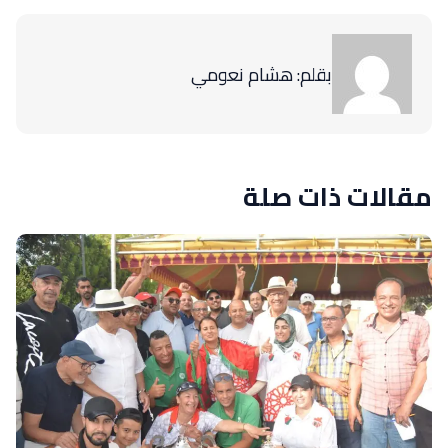
بقلم: هشام نعومي
مقالات ذات صلة