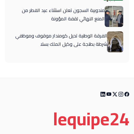
مندوبية السجون تعلن استثناء عيد الفطر من
المنع النهائي لقفة المؤونة
الفرقة الوطنية تحيل كومندار موقوف وموظفي
شرطة بطنجة على وكيل الملك بسلا
le
quipe
24