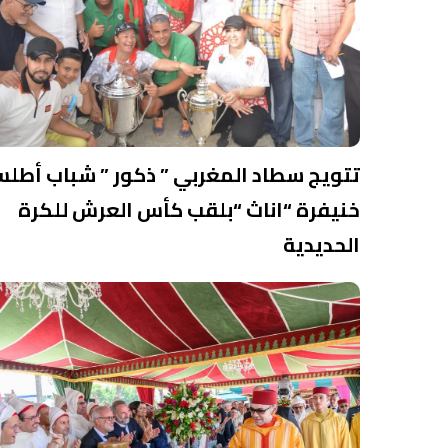
تتويج سطاد المغربي ” ذكور ” شباب أطل
خنيفرة “اناث “بلقب كأس العرش للكرة
الحديدية