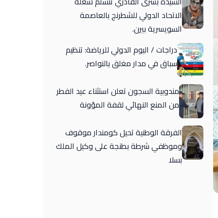
السيدة بشرى القادري تتسلم شغلة
الاتحاد الدولي للشطرنج بالعاصمة
السويسرية بيرن.
دراجات / اليوم الدولي للرياضة: تنظيم
سباق في مدار مغلق بالنواصر.
مندوبية السجون تعلن استثناء عيد الفطر
من المنع النهائي لقفة المؤونة
الفرقة الوطنية تحيل كومندار موقوف
وموظفي شرطة بطنجة على وكيل الملك
بسلا