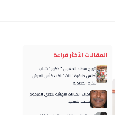
المقالات الأكثر قراءة
تتويج سطاد المغربي ” ذكور ” شباب
أطلس خنيفرة “اناث “بلقب كأس العرش
للكرة الحديدية
اجراء المباراة النهائية لدوري المرحوم
محمد بنسعيد