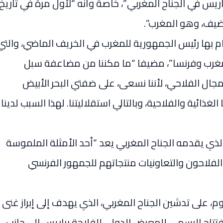
ريس في الجناح المغربي”، خاصة وأنه “لأول مرة في تاريخ
 ضيف، وهو المغرب”.
ام بها رئيس الجمهورية للمغرب في الخريف الماضي، والتي
مغرب وفرنسا”، مضيفا “ما مكننا من مضاعفة سبل
 المجال الفلاحي، لأننا نسعى، على ضفتي البحر الأبيض
غذائية والفلاحية، وبالتالي استقلاليتنا. لهذا السبب لدينا
لذي يقدمه الجناح المغربي يعد “أحد الأمثلة الملموسة
الفلاحون والتعاونيات منتجاتهم للجمهور الفرنسي
 على تدشين الجناح المغربي، الذي يهدف إلى إبراز غنى
فتتاح الرسمي للمعرض الدولي للفلاحة بباريس إلى جانب