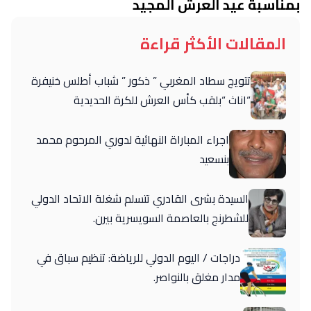
بمناسبة عيد العرش المجيد
المقالات الأكثر قراءة
تتويج سطاد المغربي ” ذكور ” شباب أطلس خنيفرة
“اناث “بلقب كأس العرش للكرة الحديدية
اجراء المباراة النهائية لدوري المرحوم محمد
بنسعيد
السيدة بشرى القادري تتسلم شغلة الاتحاد الدولي
للشطرنج بالعاصمة السويسرية بيرن.
دراجات / اليوم الدولي للرياضة: تنظيم سباق في
مدار مغلق بالنواصر.