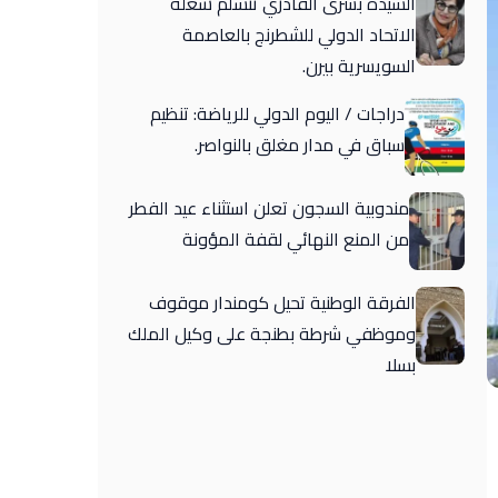
السيدة بشرى القادري تتسلم شغلة
الاتحاد الدولي للشطرنج بالعاصمة
السويسرية بيرن.
دراجات / اليوم الدولي للرياضة: تنظيم
سباق في مدار مغلق بالنواصر.
مندوبية السجون تعلن استثناء عيد الفطر
من المنع النهائي لقفة المؤونة
الفرقة الوطنية تحيل كومندار موقوف
وموظفي شرطة بطنجة على وكيل الملك
بسلا