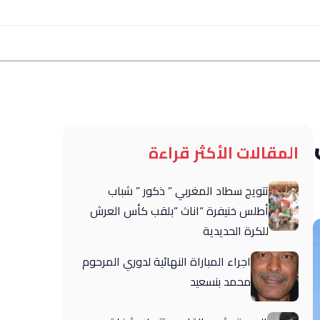
المقالات الأكثر قراءة
تتويج سطاد المغربي ” ذكور ” شباب
أطلس خنيفرة “اناث “بلقب كأس العرش
للكرة الحديدية
اجراء المباراة النهائية لدوري المرحوم
محمد بنسعيد