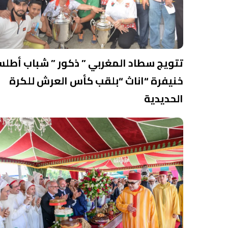
تتويج سطاد المغربي ” ذكور ” شباب أطل
خنيفرة “اناث “بلقب كأس العرش للكرة
الحديدية