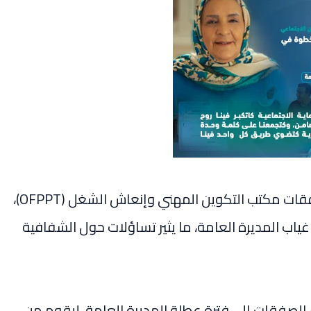
تشير مصادر مطلعة إلى وجود اختلالات في صفقات مكتب التكوين المهني وإنعاش الشغل (OFPPT)،
اب المديرة العامة، ما يثير تساؤلات حول الشفافية
الصفقات إلى فترة عطلة المديرة العامة، ليقوم من