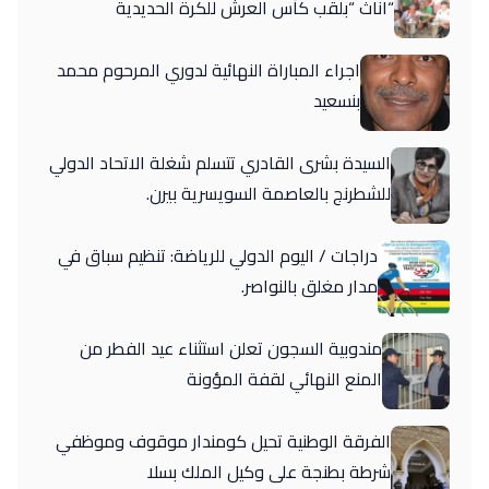
“اناث “بلقب كأس العرش للكرة الحديدية
اجراء المباراة النهائية لدوري المرحوم محمد
بنسعيد
السيدة بشرى القادري تتسلم شغلة الاتحاد الدولي
للشطرنج بالعاصمة السويسرية بيرن.
دراجات / اليوم الدولي للرياضة: تنظيم سباق في
مدار مغلق بالنواصر.
مندوبية السجون تعلن استثناء عيد الفطر من
المنع النهائي لقفة المؤونة
الفرقة الوطنية تحيل كومندار موقوف وموظفي
شرطة بطنجة على وكيل الملك بسلا