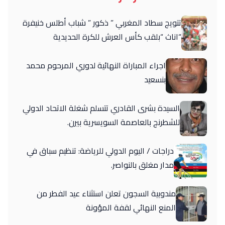
تتويج سطاد المغربي ” ذكور ” شباب أطلس خنيفرة
“اناث “بلقب كأس العرش للكرة الحديدية
اجراء المباراة النهائية لدوري المرحوم محمد
بنسعيد
السيدة بشرى القادري تتسلم شغلة الاتحاد الدولي
للشطرنج بالعاصمة السويسرية بيرن.
دراجات / اليوم الدولي للرياضة: تنظيم سباق في
مدار مغلق بالنواصر.
مندوبية السجون تعلن استثناء عيد الفطر من
المنع النهائي لقفة المؤونة