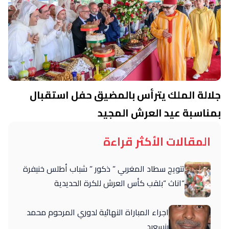
جلالة الملك يترأس بالمضيق حفل استقبال
بمناسبة عيد العرش المجيد
المقالات الأكثر قراءة
تتويج سطاد المغربي ” ذكور ” شباب أطلس خنيفرة
“اناث “بلقب كأس العرش للكرة الحديدية
اجراء المباراة النهائية لدوري المرحوم محمد
بنسعيد