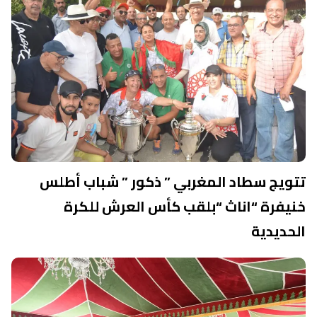
تتويج سطاد المغربي ” ذكور ” شباب أطلس
خنيفرة “اناث “بلقب كأس العرش للكرة
الحديدية