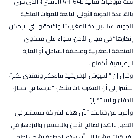
ست مروحيات قتالية AH-64E (أباتشي)، الذي جرى
بالقاعدة الجوية الأولى التابعة للقوات الملكية
الجوية بسلا، بريادة المغرب “الواضحة والتي لايمكن
إنكارها” في مجال الأمن، سواء على مستوى
المنطقة المغاربية ومنطقة الساحل، أو القارة
الإفريقية بأكملها.
وقال إن “الجيوش الإفريقية تتابعكم وتقتدي بكم”،
مشيرا إلى أن المغرب بات يشكل “مرجعا في مجال
الدفاع والاستقرار”.
وأعرب عن قناعته “بأن هذه الشراكة ستستمر في
التطور والتعزز لصالح الأمن والاستقرار والازدهار في
إفريقيا”، مشيرا إلى أن هذه الخطوة تشكل نجاحا