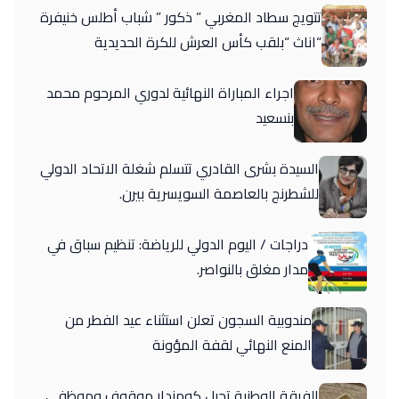
تتويج سطاد المغربي ” ذكور ” شباب أطلس خنيفرة
“اناث “بلقب كأس العرش للكرة الحديدية
اجراء المباراة النهائية لدوري المرحوم محمد
بنسعيد
السيدة بشرى القادري تتسلم شغلة الاتحاد الدولي
للشطرنج بالعاصمة السويسرية بيرن.
دراجات / اليوم الدولي للرياضة: تنظيم سباق في
مدار مغلق بالنواصر.
مندوبية السجون تعلن استثناء عيد الفطر من
المنع النهائي لقفة المؤونة
الفرقة الوطنية تحيل كومندار موقوف وموظفي