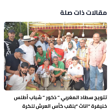
مقالات ذات صلة
تتويج سطاد المغربي ” ذكور ” شباب أطلس
خنيفرة “اناث “بلقب كأس العرش للكرة