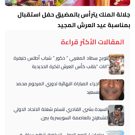
جلالة الملك يترأس بالمضيق حفل استقبال
بمناسبة عيد العرش المجيد
المقالات الأكثر قراءة
تتويج سطاد المغربي ” ذكور ” شباب أطلس خنيفرة
“اناث “بلقب كأس العرش للكرة الحديدية
اجراء المباراة النهائية لدوري المرحوم محمد
بنسعيد
السيدة بشرى القادري تتسلم شغلة الاتحاد الدولي
للشطرنج بالعاصمة السويسرية بيرن.
دراجات / اليوم الدولي للرياضة: تنظيم سباق في