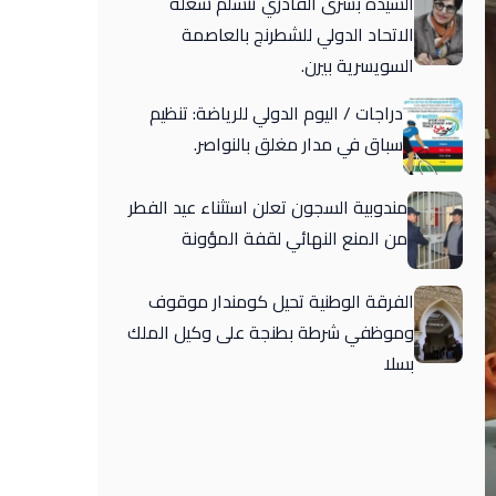
السيدة بشرى القادري تتسلم شغلة
الاتحاد الدولي للشطرنج بالعاصمة
السويسرية بيرن.
دراجات / اليوم الدولي للرياضة: تنظيم
سباق في مدار مغلق بالنواصر.
مندوبية السجون تعلن استثناء عيد الفطر
من المنع النهائي لقفة المؤونة
الفرقة الوطنية تحيل كومندار موقوف
وموظفي شرطة بطنجة على وكيل الملك
بسلا