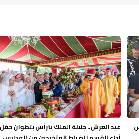
س
عيد العرش.. جلالة الملك يترأس بتطوان حفل
أداء القسم للضباط المتخرجين من المدارس