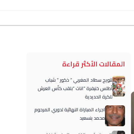
المقالات الأكثر قراءة
تتويج سطاد المغربي ” ذكور ” شباب
أطلس خنيفرة “اناث “بلقب كأس العرش
للكرة الحديدية
اجراء المباراة النهائية لدوري المرحوم
محمد بنسعيد