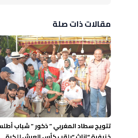
مقالات ذات صلة
تتويج سطاد المغربي ” ذكور ” شباب أطل
خنيفرة “اناث “بلقب كأس العرش للكرة