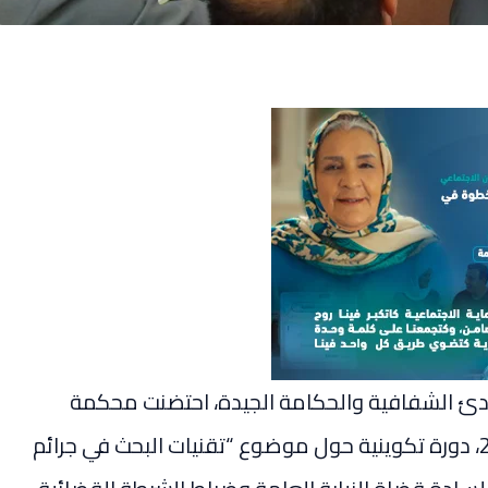
بادئ الشفافية والحكامة الجيدة، احتضنت محكمة
الاستئناف بمراكش، يوم الأربعاء 10 دجنبر 2025، دورة تكوينية حول موضوع “تقنيات البحث في جرائم