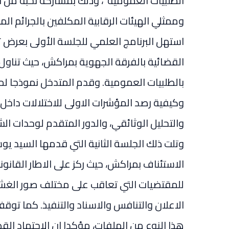
الطلبيات العمومية”، وذلك بمشاركة نخبة من ا
وممثلي الهيئات الرقابية المكلفين بالجرائم الما
استهل البرنامج العلمي للجلسة الأولى بعرض
القضائية بالفرقة الجهوية بمراكش، حيث تناول
بالطلبيات العمومية. وقدم المتدخل نموذجا لمل
وكيفية رصد المؤشرات الاولى للاختلالات داخل
والتحليل الوثائقي، والدور المتقدم لوحدات 
وتلت ذلك الجلسة الثانية التي قدمها السيد 
الاستئناف بمراكش، حيث ركز على الاطار القان
للمقتضيات التي تعاقب على مختلف صور الغش و
الاعلان والتنافس والاسناد والتنفيذ. كما توق
هذا النوع من الملفات، مؤكدا ان الاجتهاد الق