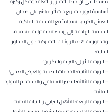
مشدداً على أن مبدأ التشاور والتعاقد يُشكّل ركيزةً
أساسيةً لبروز مشاريع ذات أثر مباشر على ضمان
العيش الكريم، انسجاماً مع الفلسفة الملكية
السامية الهادفة إلى إرساء تنمية ترابية مندمجة.
وقد توزعت هذه الورشات التشاركية حول المحاور
التالية:
– الورشة الأولى: التربية والتكوين؛
– الورشة الثانية: الخدمات الصحية والعرض الصحي؛
– الورشة الثالثة: التدبير الاستباقي والمستدام للموارد
المائية؛
– الورشة الرابعة: التأهيل الترابي والبنيات التحتية؛
– الورشة الخامسة: تنمية التشغيل وفرص الشغل.