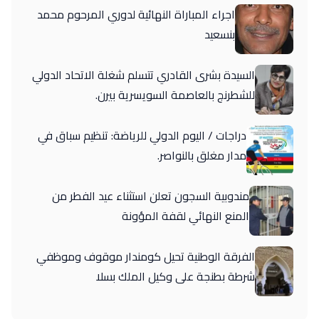
اجراء المباراة النهائية لدوري المرحوم محمد
بنسعيد
السيدة بشرى القادري تتسلم شغلة الاتحاد الدولي
للشطرنج بالعاصمة السويسرية بيرن.
دراجات / اليوم الدولي للرياضة: تنظيم سباق في
مدار مغلق بالنواصر.
مندوبية السجون تعلن استثناء عيد الفطر من
المنع النهائي لقفة المؤونة
الفرقة الوطنية تحيل كومندار موقوف وموظفي
شرطة بطنجة على وكيل الملك بسلا