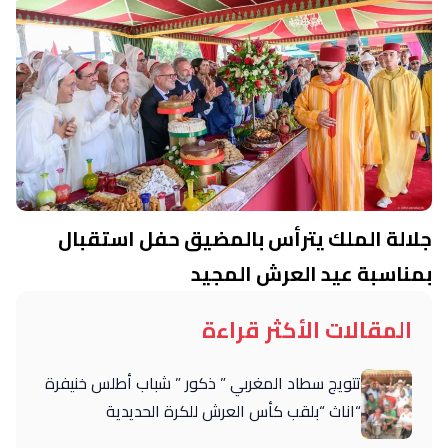
جلالة الملك يترأس بالمضيق حفل استقبال
بمناسبة عيد العرش المجيد
المقالات الأكثر قراءة
تتويج سطاد المغربي ” ذكور ” شباب أطلس خنيفرة
“اناث “بلقب كأس العرش للكرة الحديدية