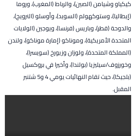
كيكياو وشيامن (الصين)، والرباط (المغرب)، وروما
(إيطاليا)، وستوكهولم (السويد)، وأوسلو (النرويج)،
والدوحة (قطر)، وباريس (فرنسا)، ويوجين (الولايات
المتحدة الأمريكية)، وموناكو (إمارة موناكو)، ولندن
(المملكة المتحدة)، ولوزان وزيورخ (سويسرا)،
وخورزوف/سيليزيا (بولندا)، وأخيرا في بروكسيل
(بلجيكا)، حيث تقام النهائيات يومي 4 و5 شتنبر
المقبل.