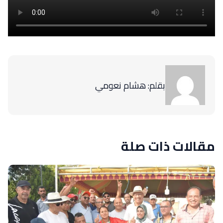
بقلم: هشام نعومي
مقالات ذات صلة