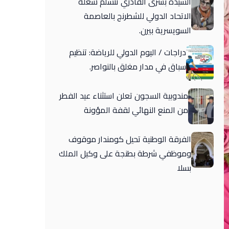
السيدة بشرى القادري تتسلم شغلة
الاتحاد الدولي للشطرنج بالعاصمة
السويسرية بيرن.
دراجات / اليوم الدولي للرياضة: تنظيم
سباق في مدار مغلق بالنواصر.
مندوبية السجون تعلن استثناء عيد الفطر
من المنع النهائي لقفة المؤونة
الفرقة الوطنية تحيل كومندار موقوف
وموظفي شرطة بطنجة على وكيل الملك
بسلا