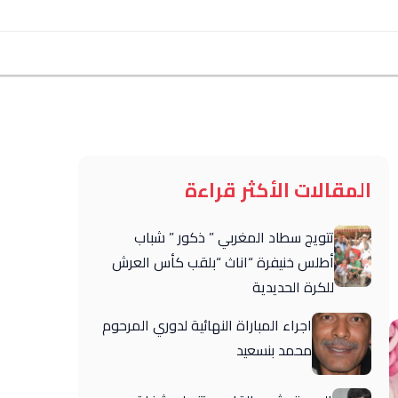
المقالات الأكثر قراءة
تتويج سطاد المغربي ” ذكور ” شباب
أطلس خنيفرة “اناث “بلقب كأس العرش
للكرة الحديدية
اجراء المباراة النهائية لدوري المرحوم
محمد بنسعيد