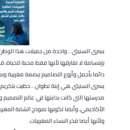
يسرى السنيتي .. واحدة من جميلات هذا الوط
بإبتسامة لا تفارقها لأنها فقط محبة للحياة، قل
دائما بأجمل وأروع التصاميم ببصمة مغربية وبج
يسرى السنيتي هي إبنة تطوان .. حظيت بتكريم ك
مدرستها التي كانت بدايتها في عالم التصميم وا
الأكاديمي، وأيضا لكونها نموذج الشابة المغربي
ولأنها أيضا فخر النساء المغربيات.