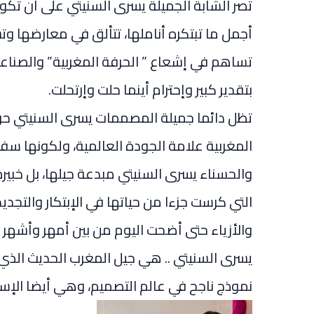
تصر الشابة الجميلة يسرى السنيتي على أن تك
أجمل ما تبتكره أناملها، تتألق في معارضها وتس
تساهم في إشعاع ” الحرفة المغربية” والصناعة 
بتقدير كبير وإحترام أينما حلت وإرتحلت.
تظل دائما جميلة المصممات يسرى السنيتي حري
المغربية علامة الجودة العالمية، ولكونها سف
والحسناء يسرى السنيتي مبدعة جيلها، بل خبير
التي كرست جزءا من حياتها في الإبتكار والتج
والأزياء حتى أضحت اليوم من بين أمهر وأشهر
يسرى السنيتي .. هي جيل المغرب الحديث الذي ي
نموذج ناجح في عالم التصميم، وهي أيضا الإست