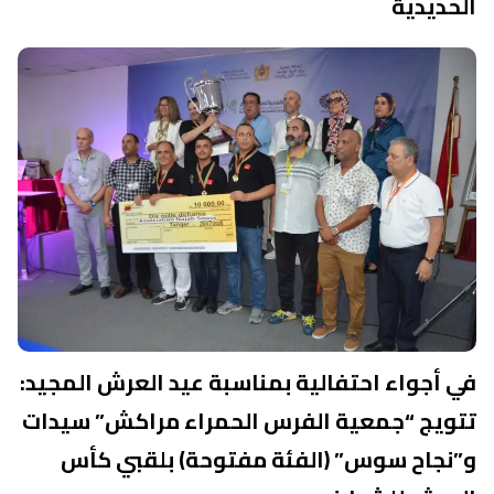
الحديدية
في أجواء احتفالية بمناسبة عيد العرش المجيد:​
تتويج “جمعية الفرس الحمراء مراكش” سيدات
و”نجاح سوس” (الفئة مفتوحة) بلقبي كأس