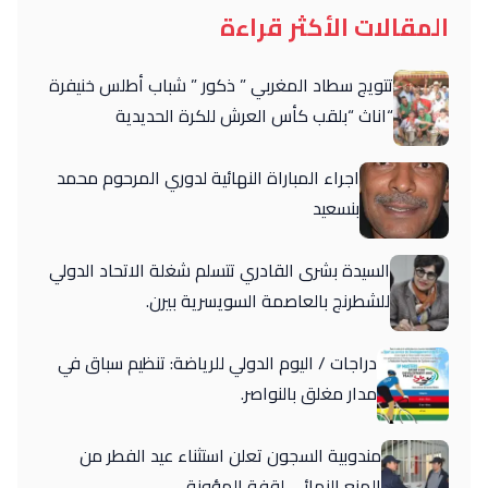
المقالات الأكثر قراءة
تتويج سطاد المغربي ” ذكور ” شباب أطلس خنيفرة
“اناث “بلقب كأس العرش للكرة الحديدية
اجراء المباراة النهائية لدوري المرحوم محمد
بنسعيد
السيدة بشرى القادري تتسلم شغلة الاتحاد الدولي
للشطرنج بالعاصمة السويسرية بيرن.
دراجات / اليوم الدولي للرياضة: تنظيم سباق في
مدار مغلق بالنواصر.
مندوبية السجون تعلن استثناء عيد الفطر من
المنع النهائي لقفة المؤونة