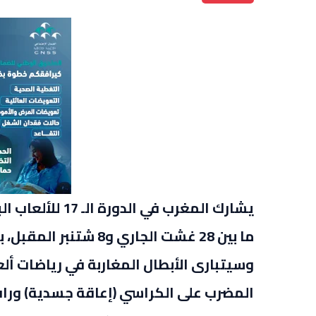
يشارك المغرب في
ما بين 28 غشت الجاري و8 شتنبر المقبل، بوفد قوامه 38 رياضيا ورياضية.
وسيتبارى الأبطال المغاربة في رياضات أل
المضرب على الكراسي (إعاقة جسدية) ورافع