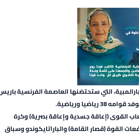
 الدورة الـ 17 للألعاب البارالمبية، التي ستحتضنها العاصمة الفرنسية باريس
عاب القوى (إعاقة جسدية وإعاقة بصرية) وكرة
ات القوة (قصار القامة) والباراتايكوندو وسباق