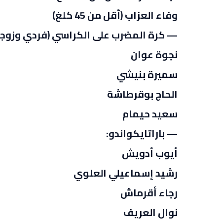
وفاء العزاب (أقل من 45 كلغ)
— كرة المضرب على الكراسي (فردي وزوج
نجوة عوان
سميرة بنيشي
الحاج بوقرطاشة
سعيد حيمام
— باراتايكواندو:
أيوب أدويش
رشيد إسماعيلي العلوي
رجاء أقرماش
نوال العريف