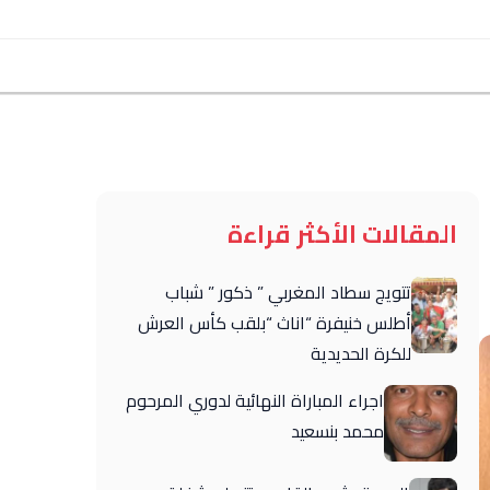
المقالات الأكثر قراءة
تتويج سطاد المغربي ” ذكور ” شباب
أطلس خنيفرة “اناث “بلقب كأس العرش
للكرة الحديدية
اجراء المباراة النهائية لدوري المرحوم
محمد بنسعيد