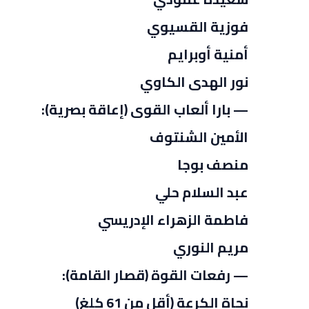
فوزية القسيوي
أمنية أوبرايم
نور الهدى الكاوي
— بارا ألعاب القوى (إعاقة بصرية):
الأمين الشنتوف
منصف بوجا
عبد السلام حلي
فاطمة الزهراء الإدريسي
مريم النوري
— رفعات القوة (قصار القامة):
نجاة الكرعة (أقل من 61 كلغ)