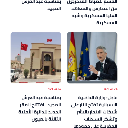
القسم للضباط المتخرجين
بمناسبة عيد العرش
من المدارس والمعاهد
المجيد
العليا العسكرية وشبه
العسكرية
24ساعة
24ساعة
عاجل: وزارة الداخلية
بمناسبة عيد العرش
الاسبانية تفتح النار على
المجيد.. افتتاح المقر
شبكات الاتجار بالبشر
الجديد للدائرة الأمنية
وتشكر السلطات
الثالثة بالعيون
المغربية على جهودها