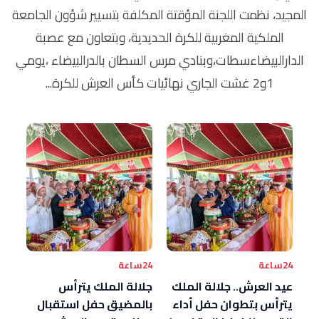
المجيد، نظمت اللجنة المؤقتة المكلفة بتسيير شؤون الجامعة
الملكية المغربية للكرة الحديدية، وبتعاون مع عصبة
الدارالبيضاءسطات،وبنادي مرس السطان بالدرالبيضاء ،يومي
1و2 غشت الجاري نهائيات كأس العرش للكرة...
24ساعة
24ساعة
عيد العرش.. جلالة الملك
جلالة الملك يترأس
يترأس بتطوان حفل أداء
بالمضيق حفل استقبال