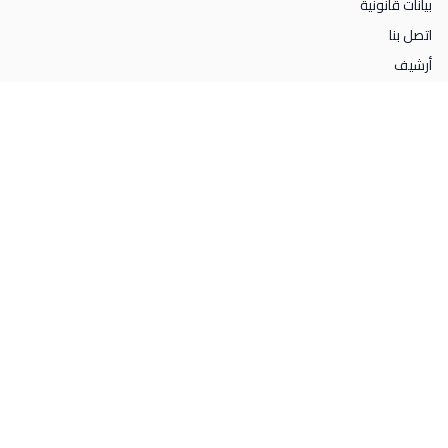
بيانات قانونية
اتصل بنا
أرشيف
lequipe24 في نقرة واحدة
سياسة
اقتصاد
مجتمع
ثقافة
ميديا
رياضة
مشاهير
دولي
lequipe24.ma / Tous droits réservés 2025 ©