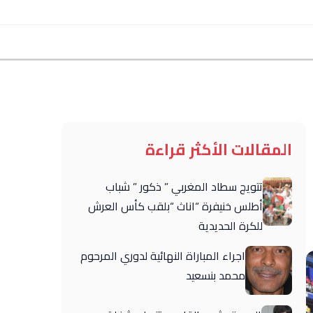
المقالات الأكثر قراءة
تتويج سطاد المغربي ” ذكور ” شباب
أطلس خنيفرة “اناث “بلقب كأس العرش
للكرة الحديدية
اجراء المباراة النهائية لدوري المرحوم
محمد بنسعيد