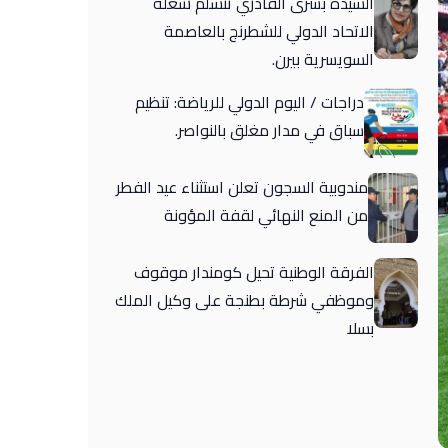
السيدة بشرى القادري تتسلم شغلة
الاتحاد الدولي للشطرنج بالعاصمة
السويسرية بيرن.
دراجات / اليوم الدولي للرياضة: تنظيم
سباق في مدار مغلق بالنواصر.
مندوبية السجون تعلن استثناء عيد الفطر
من المنع النهائي لقفة المؤونة
الفرقة الوطنية تحيل كومندار موقوف
وموظفي شرطة بطنجة على وكيل الملك
بسلا