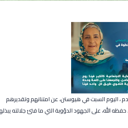
دم ، اليوم السبت في هيوستن، عن امتنانهم وتقديرهم
فظه الله، على الجهود الدؤوبة التي ما فتئ جلالته يبذله