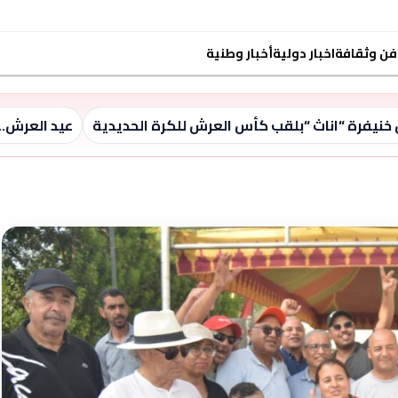
فن وثقافة
اخبار دولية
أخبار وطنية
خنيفرة “اناث “بلقب كأس العرش للكرة الحديدية
عيد العرش..