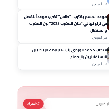
قبل أسبوعين
موعد الحسم يقترب.. “طاس” تضرب موعداً للفصل
في نزاع نهائي “كان المغرب 2025” بين المغرب
والسنغال
قبل أسبوعين
انتخاب محمد الورضي رئيسا لرابطة الرياضيين
الاستقلاليين بالإجماع..
قبل أسبوعين
اشترك