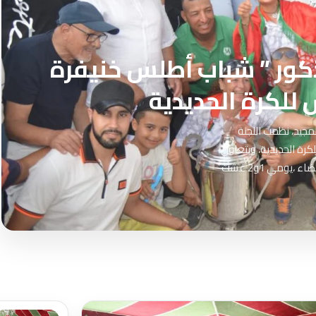
ذكور ” شباب أطلس خنيفرة
للكرة الحديدية
 بذكرى27 لعيد العرش المجيد، نظمت اللجنة
كرة الحديدية، وبتعاون
مع عصبة الدارالبيضاءسطات،وبنادي مرس السطان بالدرالبيضاء ،يومي 1و2 غشت