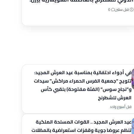
قبل سنتين
0
في أجواء احتفالية بمناسبة عيد العرش المجيد:​
تتويج “جمعية الفرس الحمراء مراكش” سيدات
و”نجاح سوس” (الفئة مفتوحة) بلقبي كأس
العرش للشطرنج
قبل أسبوع واحد
عيد العرش المجيد .. القوات المسلحة الملكية
تنظم عروضا جوية وقفزات استعراضية بالمظلات