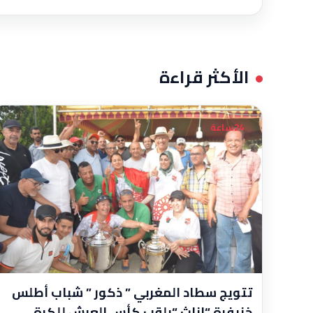
الأكثر قراءة
24ساعة
تتويج سطاد المغربي ” ذكور ” شباب أطلس
خنيفرة “اناث “بلقب كأس العرش للكرة