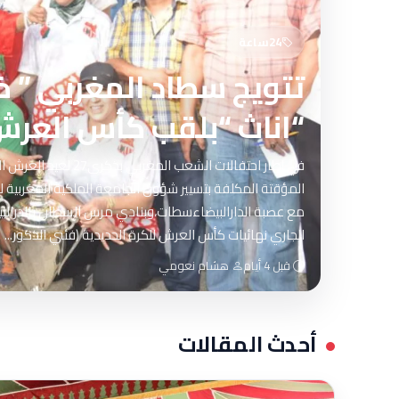
24ساعة
تتويج سطاد المغربي ” 
“اناث “بلقب كأس العرش 
في إطار احتفالات الشعب المغربي
المؤقتة المكلفة بتسيير شؤون الجامعة الملكية المغربية لل
الجاري نهائيات كأس العرش للكرة الحديدية (فئتي الذكور...
قبل 4 أيام
هشام نعومي
أحدث المقالات