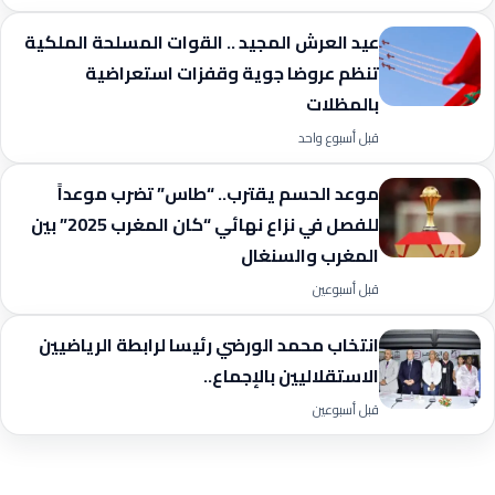
عيد العرش المجيد .. القوات المسلحة الملكية
تنظم عروضا جوية وقفزات استعراضية
بالمظلات
قبل أسبوع واحد
موعد الحسم يقترب.. “طاس” تضرب موعداً
للفصل في نزاع نهائي “كان المغرب 2025” بين
المغرب والسنغال
قبل أسبوعين
انتخاب محمد الورضي رئيسا لرابطة الرياضيين
الاستقلاليين بالإجماع..
قبل أسبوعين