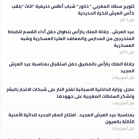
تتويج سطاد المغربي ” ذكور ” شباب أطلس خنيفرة “اناث “بلقب
كأس العرش للكرة الحديدية
قبل 3 أيام
عيد العرش.. جلالة الملك يترأس بتطوان حفل أداء القسم للضباط
المتخرجين من المدارس والمعاهد العليا العسكرية وشبه
العسكرية
قبل 6 أيام
جلالة الملك يترأس بالمضيق حفل استقبال بمناسبة عيد العرش
المجيد
قبل أسبوع واحد
عاجل: وزارة الداخلية الاسبانية تفتح النار على شبكات الاتجار بالبشر
وتشكر السلطات المغربية على جهودها
قبل أسبوع واحد
بمناسبة عيد العرش المجيد.. افتتاح المقر الجديد للدائرة الأمنية
الثالثة بالعيون
قبل أسبوع واحد