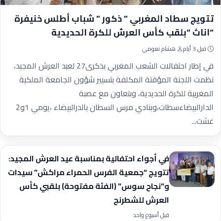
تتويج سطاد المغربي ” ذكور ” شباب أطلس خنيفرة
“اناث “بلقب كأس العرش للكرة الحديدية
قبل 3 أيام
هشام نعومي
في إطار احتفالات الشعب المغربي بذكرى27 لعيد العرش المجيد،
نظمت اللجنة المؤقتة المكلفة بتسيير شؤون الجامعة الملكية
المغربية للكرة الحديدية، وبتعاون مع عصبة
الدارالبيضاءسطات،وبنادي مرس السطان بالدرالبيضاء ،يومي 1و2
غشت...
في أجواء احتفالية بمناسبة عيد العرش المجيد:​
تتويج “جمعية الفرس الحمراء مراكش” سيدات
و”نجاح سوس” (الفئة مفتوحة) بلقبي كأس
العرش للشطرنج
قبل أسبوع واحد