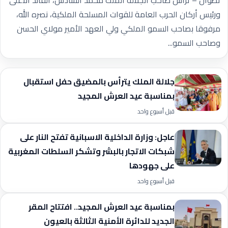
تطوان – ترأس صاحب الجلالة الملك محمد السادس، القائد الأعلى
ورئيس أركان الحرب العامة للقوات المسلحة الملكية، نصره الله،
مرفوقا بصاحب السمو الملكي ولي العهد الأمير مولاي الحسن
وصاحب السمو...
جلالة الملك يترأس بالمضيق حفل استقبال
بمناسبة عيد العرش المجيد
قبل أسبوع واحد
عاجل: وزارة الداخلية الاسبانية تفتح النار على
شبكات الاتجار بالبشر وتشكر السلطات المغربية
على جهودها
قبل أسبوع واحد
بمناسبة عيد العرش المجيد.. افتتاح المقر
الجديد للدائرة الأمنية الثالثة بالعيون