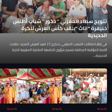
24ساعة
تتويج سطاد المغربي ” ذكور ” شباب أطلس
خنيفرة “اناث “بلقب كأس العرش للكرة
الحديدية
في إطار احتفالات الشعب المغربي بذكرى27 لعيد العرش المجيد، نظمت
اللجنة المؤقتة المكلفة بتسيير شؤون الجامعة الملكية المغربية للكرة
الحديدية،...
24ساعة
24ساعة
24ساعة