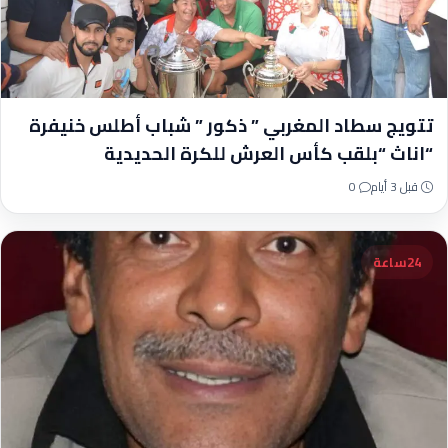
تتويج سطاد المغربي ” ذكور ” شباب أطلس خنيفرة
“اناث “بلقب كأس العرش للكرة الحديدية
قبل 3 أيام
0
24ساعة