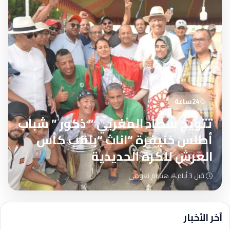
24ساعة
تتويج سطاد المغربي ” ذكور ” شباب
أطلس خنيفرة “اناث “بلقب كأس
العرش للكرة الحديدية
قبل 3 أيام
هشام نعومي
آخر الأخبار