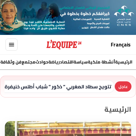
Français
الرئيسية
أنشطة ملكية
سياسة
اقتصاد
رياضة
حوادث
مجتمع
فن وثقافة
ا
تتويج سطاد المغربي ” ذكور ” شباب أطلس خنيفرة “ا
عاجل
الرئيسية