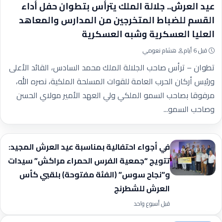
عيد العرش.. جلالة الملك يترأس بتطوان حفل أداء
القسم للضباط المتخرجين من المدارس والمعاهد
العليا العسكرية وشبه العسكرية
قبل 6 أيام
هشام نعومي
تطوان – ترأس صاحب الجلالة الملك محمد السادس، القائد الأعلى
ورئيس أركان الحرب العامة للقوات المسلحة الملكية، نصره الله،
مرفوقا بصاحب السمو الملكي ولي العهد الأمير مولاي الحسن
وصاحب السمو...
في أجواء احتفالية بمناسبة عيد العرش المجيد:​
تتويج “جمعية الفرس الحمراء مراكش” سيدات
و”نجاح سوس” (الفئة مفتوحة) بلقبي كأس
العرش للشطرنج
قبل أسبوع واحد