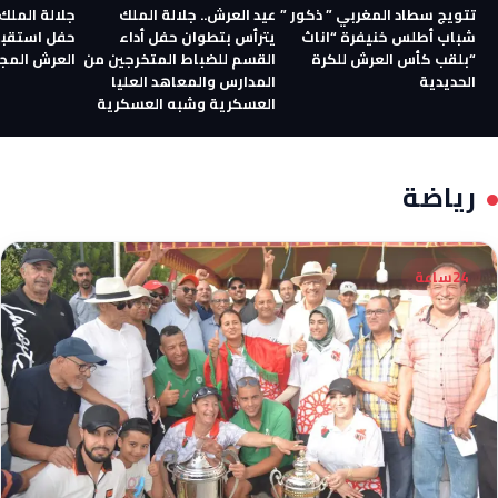
تتويج سطاد المغربي ” ذكور ”
عيد العرش.. جلالة الملك
جلالة الملك
شباب أطلس خنيفرة “اناث
يترأس بتطوان حفل أداء
حفل استقبا
“بلقب كأس العرش للكرة
القسم للضباط المتخرجين من
العرش المج
الحديدية
المدارس والمعاهد العليا
العسكرية وشبه العسكرية
رياضة
24ساعة