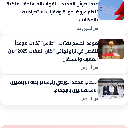
عيد العرش المجيد .. القوات المسلحة الملكية
تنظم عروضا جوية وقفزات استعراضية
بالمظلات
قبل أسبوع واحد
موعد الحسم يقترب.. “طاس” تضرب موعداً
للفصل في نزاع نهائي “كان المغرب 2025” بين
المغرب والسنغال
قبل أسبوعين
انتخاب محمد الورضي رئيسا لرابطة الرياضيين
الاستقلاليين بالإجماع..
قبل أسبوعين